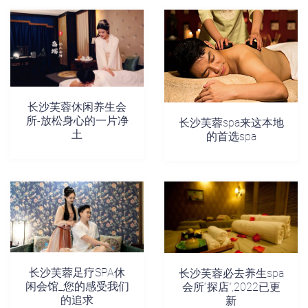
长沙芙蓉休闲养生会
所-放松身心的一片净
长沙芙蓉spa来这本地
土
的首选spa
长沙芙蓉足疗SPA休
长沙芙蓉必去养生spa
闲会馆_您的感受我们
会所“探店”,2022已更
的追求
新