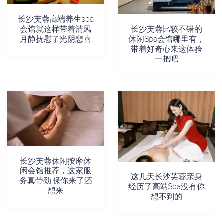
长沙芙蓉高端养生spa
会馆就这样带着清风
长沙芙蓉比较不错的
月静抚慰了光阴悲喜
休闲Spa会馆哪里有，
带着好奇心来这体验
一把吧
长沙芙蓉休闲按摩休
闲会馆推荐，这家服
这几天长沙芙蓉亲身
务真带劲,保你来了还
经历了高端Spa没有你
想来
想不到的