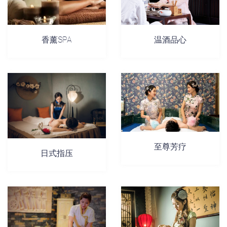
香薰SPA
温酒品心
至尊芳疗
日式指压