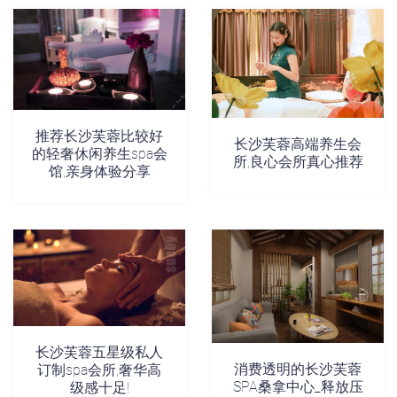
推荐长沙芙蓉比较好
长沙芙蓉高端养生会
的轻奢休闲养生spa会
所,良心会所真心推荐
馆,亲身体验分享
长沙芙蓉五星级私人
消费透明的长沙芙蓉
订制spa会所,奢华高
SPA桑拿中心_释放压
级感十足!