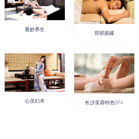
曼妙养生
背部拔罐
心灵幻术
长沙芙蓉特色SPA