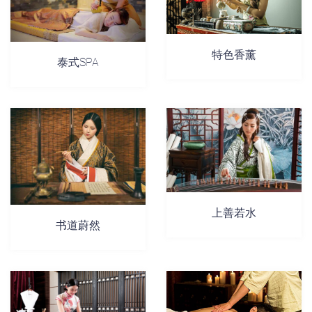
特色香薰
泰式SPA
上善若水
书道蔚然