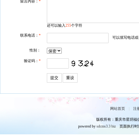
留言内容：
*
还可以输入
255
个字符
联系电话：
*
可以填写电话或
性别：
验证码：
*
网站首页
|
注
版权所有：重庆市星玥福
powered by
sdcms3.3 biz
页面执行时间