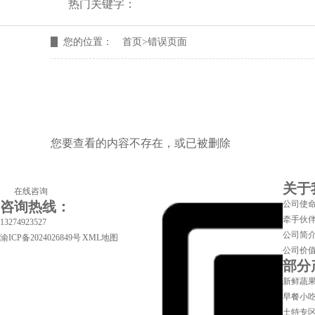
热门关键字：
您的位置：
首页
>错误页面
您要查看的内容不存在，或已被删除
关于
在线咨询
咨询热线：
公司使
牵手伙
13274923527
公司简
渝ICP备2024026849号
XML地图
公司价
部分
新鲜蔬
早餐小
土特专