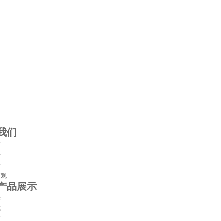
我们
命
伴
介
值观
产品展示
果
吃
区