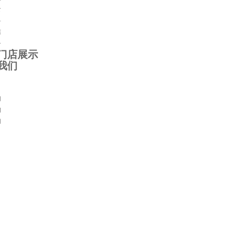
食
料
洁
务
门店展示
我们
养生
苏州虎丘桑拿会所
苏州桑拿spa
上海浦东桑拿
成都龙泉驿休闲会所
南京玄武区spa会所
长沙天心区
们
询
们